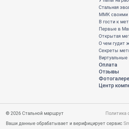
У папы на ра
Стальная эв
ММК своими 
В гости к ме
Первые в Ма
Открытая мет
О чем гудит 
Секреты мети
Виртуальные
БУДЕМ РАДЫ ОТВЕТИ
Оплата
Отзывы
НА ВАШИ ВОПРОС
ЗАПИШИТЕСЬ Н
Фотогалер
Центр комп
Оставьте свои контактные данные, и мы свя
Укрощение огня
Плановые экскурсии проходят 
Всплывающее окно
У папы на работе
с вами в ближайшее время.
Для граждан РФ необходимо подать заявку
Стальная эволюция
для оплаты было
Имя*
иностранных граждан — 
ММК своими глазами
© 2026 Стальной маршрут
Политика 
заблокировано
СПАСИБО!
ФИО участника экскурсии*
В гости к металлургам
СПАСИБО!
Ваши данные обрабатывает и верифицирует сервис
Sm
Телефон*
Первые в Магнитке
вашим браузером
Ваш заказ принят, не уходите с